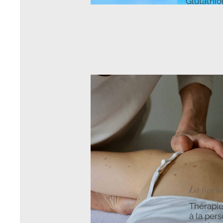
Glutathio
La fasci
Thérapie
à la per