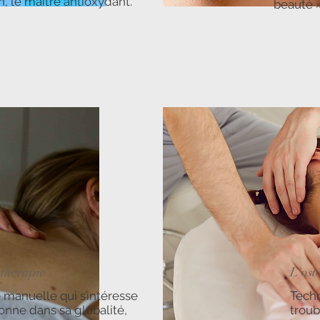
n, le maître antioxydant.
beauté »
athérapie
L'ost
 manuelle qui s’intéresse
Techn
sonne dans sa globalité,
troub