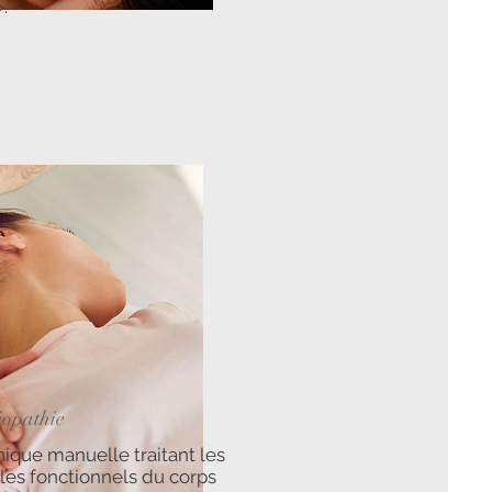
.
éopathie
ique manuelle traitant les
les fonctionnels du corps