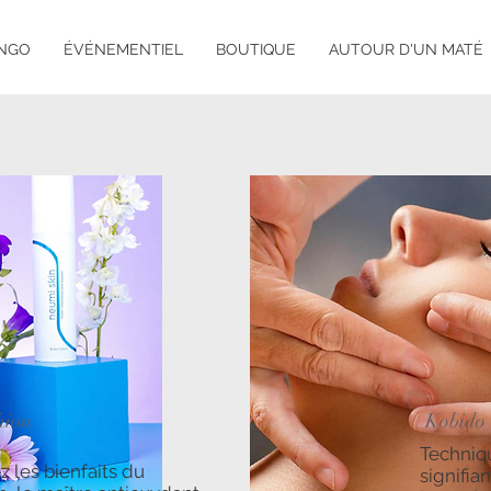
ANGO
ÉVÉNEMENTIEL
BOUTIQUE
AUTOUR D'UN MATÉ
hion
Kobido
Techniq
 les bienfaits du
signifia